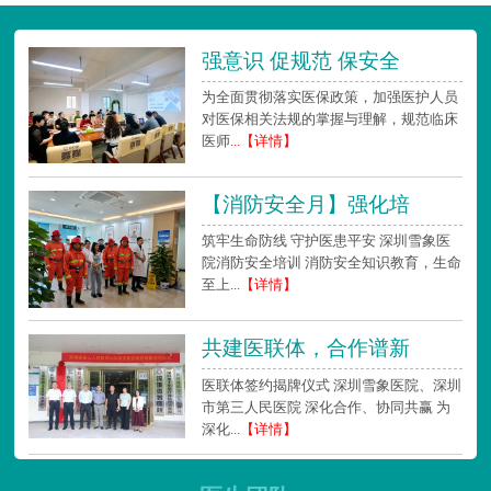
强意识 促规范 保安全
为全面贯彻落实医保政策，加强医护人员
对医保相关法规的掌握与理解，规范临床
医师
...【详情】
【消防安全月】强化培
筑牢生命防线 守护医患平安 深圳雪象医
院消防安全培训 消防安全知识教育，生命
至上
...【详情】
共建医联体，合作谱新
医联体签约揭牌仪式 深圳雪象医院、深圳
市第三人民医院 深化合作、协同共赢 为
深化
...【详情】