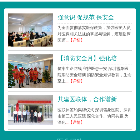
强意识 促规范 保安全
为全面贯彻落实医保政策，加强医护人员
对医保相关法规的掌握与理解，规范临床
医师
...【详情】
【消防安全月】强化培
筑牢生命防线 守护医患平安 深圳雪象医
院消防安全培训 消防安全知识教育，生命
至上
...【详情】
共建医联体，合作谱新
医联体签约揭牌仪式 深圳雪象医院、深圳
市第三人民医院 深化合作、协同共赢 为
深化
...【详情】