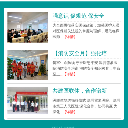
强意识 促规范 保安全
为全面贯彻落实医保政策，加强医护人员
对医保相关法规的掌握与理解，规范临床
医师
...【详情】
【消防安全月】强化培
筑牢生命防线 守护医患平安 深圳雪象医
院消防安全培训 消防安全知识教育，生命
至上
...【详情】
共建医联体，合作谱新
医联体签约揭牌仪式 深圳雪象医院、深圳
市第三人民医院 深化合作、协同共赢 为
深化
...【详情】