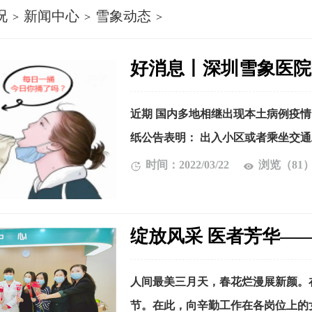
况
新闻中心
雪象动态
>
>
>
好消息丨深圳雪象医院
近期 国内多地相继出现本土病例疫情
纸公告表明： 出入小区或者乘坐交通工
时间：2022/03/22
浏览（81
绽放风采 医者芳华—
人间最美三月天，春花烂漫展新颜。在
节。在此，向辛勤工作在各岗位上的女同