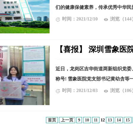
们的健康保健素养，传承优秀中华民族
时间：2021/12/10
浏览（144
【喜报】 深圳雪象医
近日，龙岗区吉华街道两新组织党委
称号! 雪象医院党支部书记黄幼含等一
时间：2021/12/03
浏览（106
首页
上一页
9
10
11
12
13
14
15