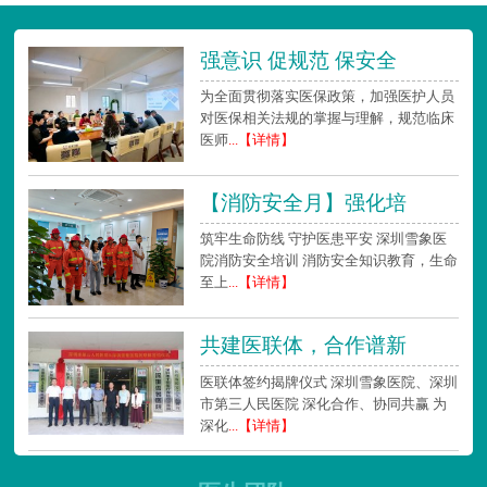
强意识 促规范 保安全
为全面贯彻落实医保政策，加强医护人员
对医保相关法规的掌握与理解，规范临床
医师
...【详情】
【消防安全月】强化培
筑牢生命防线 守护医患平安 深圳雪象医
院消防安全培训 消防安全知识教育，生命
至上
...【详情】
共建医联体，合作谱新
医联体签约揭牌仪式 深圳雪象医院、深圳
市第三人民医院 深化合作、协同共赢 为
深化
...【详情】