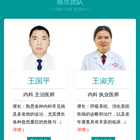
医生团队
>>>DOCTOR TEAM<<<
王国平
王淑芳
内科 主治医师
内科 执业医师
擅长：熟悉各种内科常见病
擅长：呼吸系统、消化系统
及多发病的诊治，尤其擅长
疾病的诊断和治疗，以及老
各种急危重症的抢救与...
(
年康复具有丰富的临床...
(
详情 )
详情 )