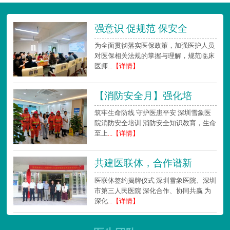
强意识 促规范 保安全
为全面贯彻落实医保政策，加强医护人员
对医保相关法规的掌握与理解，规范临床
医师
...【详情】
【消防安全月】强化培
筑牢生命防线 守护医患平安 深圳雪象医
院消防安全培训 消防安全知识教育，生命
至上
...【详情】
共建医联体，合作谱新
医联体签约揭牌仪式 深圳雪象医院、深圳
市第三人民医院 深化合作、协同共赢 为
深化
...【详情】