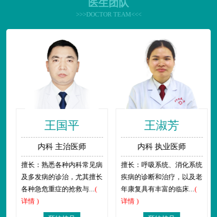
医生团队
>>>DOCTOR TEAM<<<
王国平
王淑芳
内科 主治医师
内科 执业医师
擅长：熟悉各种内科常见病
擅长：呼吸系统、消化系统
及多发病的诊治，尤其擅长
疾病的诊断和治疗，以及老
各种急危重症的抢救与...
(
年康复具有丰富的临床...
(
详情 )
详情 )