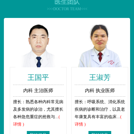
医生团队
>>>DOCTOR TEAM<<<
王国平
王淑芳
内科 主治医师
内科 执业医师
擅长：熟悉各种内科常见病
擅长：呼吸系统、消化系统
及多发病的诊治，尤其擅长
疾病的诊断和治疗，以及老
各种急危重症的抢救与...
(
年康复具有丰富的临床...
(
详情 )
详情 )