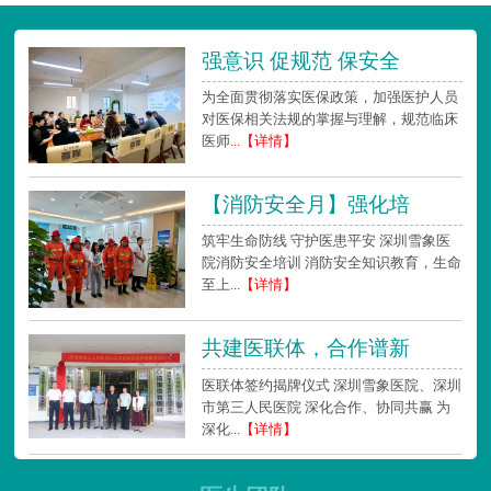
强意识 促规范 保安全
为全面贯彻落实医保政策，加强医护人员
对医保相关法规的掌握与理解，规范临床
医师
...【详情】
【消防安全月】强化培
筑牢生命防线 守护医患平安 深圳雪象医
院消防安全培训 消防安全知识教育，生命
至上
...【详情】
共建医联体，合作谱新
医联体签约揭牌仪式 深圳雪象医院、深圳
市第三人民医院 深化合作、协同共赢 为
深化
...【详情】