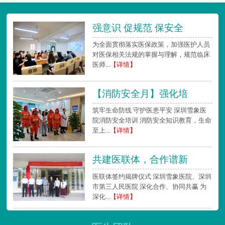
强意识 促规范 保安全
为全面贯彻落实医保政策，加强医护人员
对医保相关法规的掌握与理解，规范临床
医师
...【详情】
【消防安全月】强化培
筑牢生命防线 守护医患平安 深圳雪象医
院消防安全培训 消防安全知识教育，生命
至上
...【详情】
共建医联体，合作谱新
医联体签约揭牌仪式 深圳雪象医院、深圳
市第三人民医院 深化合作、协同共赢 为
深化
...【详情】