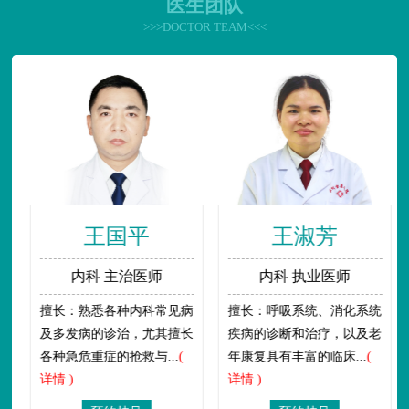
医生团队
>>>DOCTOR TEAM<<<
王国平
王淑芳
内科 主治医师
内科 执业医师
擅长：熟悉各种内科常见病
擅长：呼吸系统、消化系统
及多发病的诊治，尤其擅长
疾病的诊断和治疗，以及老
各种急危重症的抢救与...
(
年康复具有丰富的临床...
(
详情 )
详情 )